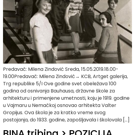
Predavač: Milena Zindović Sreda, 15.05.2019.18.00-
19.00Predavač: Milena Zindović→ KCB, Artget galerija,
Trg republike 5/I Ove godine svet obeležava 100
godina od osnivanja Bauhausa, državne škole za
arhitekturu i primenjene umetnosti, koju je 1919. godine
u Vajmaru u Nemačkoj osnovao arhitekta Valter
Gropijus. Ova škola je za kratko vreme svog
postojanja, do 1933. godine, zapošljavala i školovala […]
BINA tribina > POZICIJA