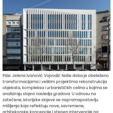
Piše: Jelena Ivanović Vojvodić Naše doba je obeleženo
transformacijama i velikim projektima rekonstrukcija
objekata, kompleksa i urbanističkih celina u kojima se
analiziraju slojevi nasledja gradova. U odnosu na
zatečene, istorijske slojeve se napramapostavlju
mišljenja koja reflektuju nove, savremene,
arhitekonske koncepcije i stepen intervencije na