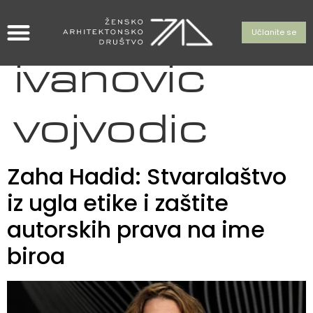
Tag:
jelena
Učlanite se
ivanovic
vojvodic
Zaha Hadid: Stvaralaštvo
iz ugla etike i zaštite
autorskih prava na ime
biroa