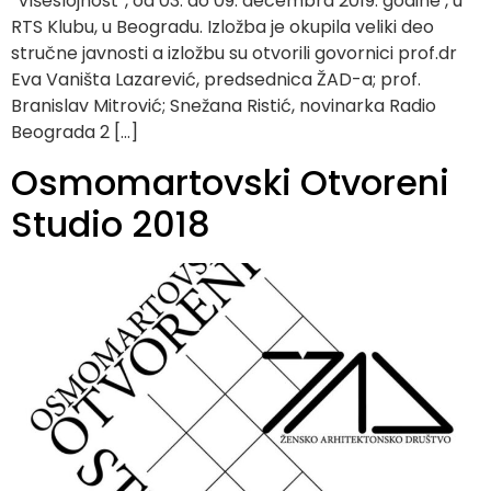
“Višeslojnost”, od 03. do 09. decembra 2019. godine , u
RTS Klubu, u Beogradu. Izložba je okupila veliki deo
stručne javnosti a izložbu su otvorili govornici prof.dr
Eva Vaništa Lazarević, predsednica ŽAD-a; prof.
Branislav Mitrović; Snežana Ristić, novinarka Radio
Beograda 2 […]
Osmomartovski Otvoreni
Studio 2018