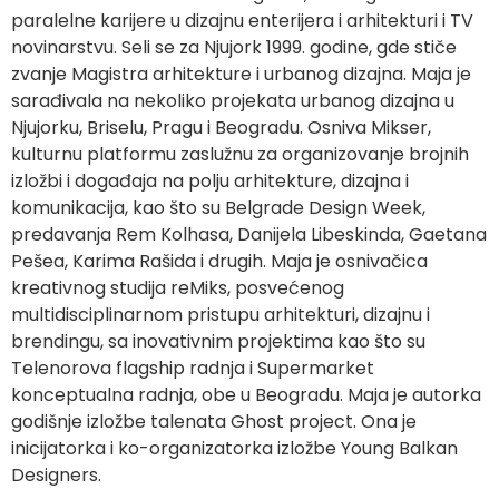
paralelne karijere u dizajnu enterijera i arhitekturi i TV
novinarstvu. Seli se za Njujork 1999. godine, gde stiče
zvanje Magistra arhitekture i urbanog dizajna. Maja je
sarađivala na nekoliko projekata urbanog dizajna u
Njujorku, Briselu, Pragu i Beogradu. Osniva Mikser,
kulturnu platformu zaslužnu za organizovanje brojnih
izložbi i događaja na polju arhitekture, dizajna i
komunikacija, kao što su Belgrade Design Week,
predavanja Rem Kolhasa, Danijela Libeskinda, Gaetana
Pešea, Karima Rašida i drugih. Maja je osnivačica
kreativnog studija reMiks, posvećenog
multidisciplinarnom pristupu arhitekturi, dizajnu i
brendingu, sa inovativnim projektima kao što su
Telenorova flagship radnja i Supermarket
konceptualna radnja, obe u Beogradu. Maja je autorka
godišnje izložbe talenata Ghost project. Ona je
inicijatorka i ko-organizatorka izložbe Young Balkan
Designers.