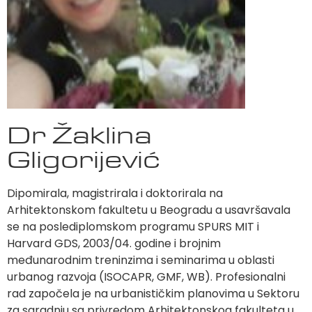
Dr Žaklina
Gligorijević
Dipomirala, magistrirala i doktorirala na
Arhitektonskom fakultetu u Beogradu a usavršavala
se na poslediplomskom programu SPURS MIT i
Harvard GDS, 2003/04. godine i brojnim
međunarodnim treninzima i seminarima u oblasti
urbanog razvoja (ISOCAPR, GMF, WB). Profesionalni
rad započela je na urbanističkim planovima u Sektoru
za saradnju sa privredom Arhitektonskog fakulteta u