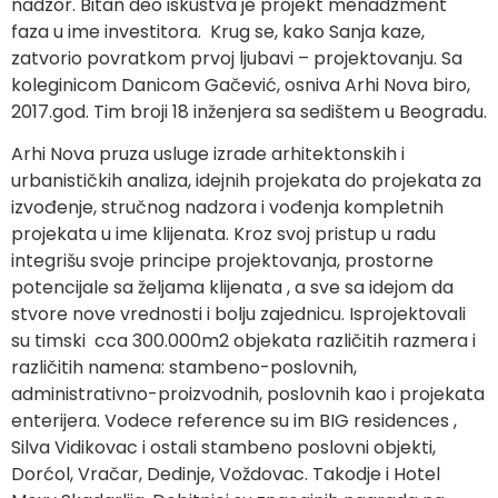
nadzor. Bitan deo iskustva je projekt menadzment
faza u ime investitora. Krug se, kako Sanja kaze,
zatvorio povratkom prvoj ljubavi – projektovanju. Sa
koleginicom Danicom Gačević, osniva Arhi Nova biro,
2017.god. Tim broji 18 inženjera sa sedištem u Beogradu.
Arhi Nova pruza usluge izrade arhitektonskih i
urbanističkih analiza, idejnih projekata do projekata za
izvođenje, stručnog nadzora i vođenja kompletnih
projekata u ime klijenata. Kroz svoj pristup u radu
integrišu svoje principe projektovanja, prostorne
potencijale sa željama klijenata , a sve sa idejom da
stvore nove vrednosti i bolju zajednicu. Isprojektovali
su timski cca 300.000m2 objekata različitih razmera i
različitih namena: stambeno-poslovnih,
administrativno-proizvodnih, poslovnih kao i projekata
enterijera. Vodece reference su im BIG residences ,
Silva Vidikovac i ostali stambeno poslovni objekti,
Dorćol, Vračar, Dedinje, Voždovac. Takodje i Hotel