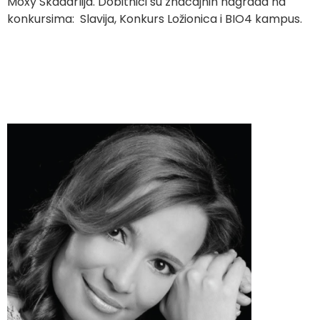
Moxy Skadarlija. Dobitnici su znacajnih nagrada na
konkursima: Slavija, Konkurs Ložionica i BIO4 kampus.