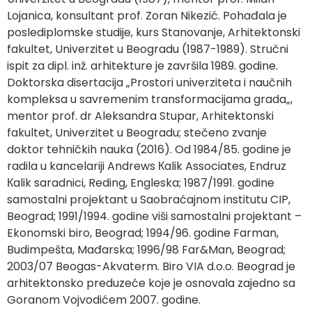
Lojanica, konsultant prof. Zoran Nikezić. Pohađala je
poslediplomske studije, kurs Stanovanje, Arhitektonski
fakultet, Univerzitet u Beogradu (1987-1989). Stručni
ispit za dipl. inž. arhitekture je završila 1989. godine.
Doktorska disertacija „Prostori univerziteta i naučnih
kompleksa u savremenim transformacijama grada„,
mentor prof. dr Aleksandra Stupar, Arhitektonski
fakultet, Univerzitet u Beogradu; stečeno zvanje
doktor tehničkih nauka (2016). Od 1984/85. godine je
radila u kancelariji Andrews Кalik Associates, Endruz
Кalik saradnici, Reding, Engleska; 1987/1991. godine
samostalni projektant u Saobraćajnom institutu CIP,
Beograd; 1991/1994. godine viši samostalni projektant –
Ekonomski biro, Beograd; 1994/96. godine Farman,
Budimpešta, Mađarska; 1996/98 Far&Man, Beograd;
2003/07 Beogas-Akvaterm. Biro VIA d.o.o. Beograd je
arhitektonsko preduzeće koje je osnovala zajedno sa
Goranom Vojvodićem 2007. godine.