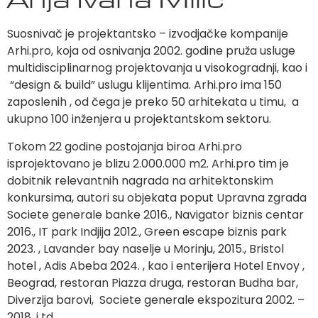
Suosnivač je projektantsko – izvodjačke kompanije
Arhi.pro, koja od osnivanja 2002. godine pruža usluge
multidisciplinarnog projektovanja u visokogradnji, kao i
“design & build” uslugu klijentima. Arhi.pro ima 150
zaposlenih , od čega je preko 50 arhitekata u timu, a
ukupno 100 inženjera u projektantskom sektoru.
Tokom 22 godine postojanja biroa Arhi.pro
isprojektovano je blizu 2.000.000 m2. Arhi.pro tim je
dobitnik relevantnih nagrada na arhitektonskim
konkursima, autori su objekata poput Upravna zgrada
Societe generale banke 2016., Navigator biznis centar
2016., IT park Indjija 2012., Green escape biznis park
2023. , Lavander bay naselje u Morinju, 2015., Bristol
hotel , Adis Abeba 2024. , kao i enterijera Hotel Envoy ,
Beograd, restoran Piazza druga, restoran Budha bar,
Diverzija barovi, Societe generale ekspozitura 2002. –
2018. i td.