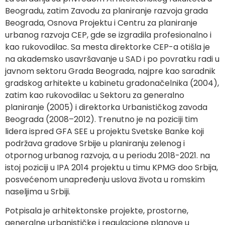
Beogradu, zatim Zavodu za planiranje razvoja grada
Beograda, Osnova Projektu i Centru za planiranje
urbanog razvoja CEP, gde se izgradila profesionalno i
kao rukovodilac. Sa mesta direktorke CEP-a otišla je
na akademsko usavršavanje u SAD i po povratku radi u
javnom sektoru Grada Beograda, najpre kao saradnik
gradskog arhitekte u kabinetu gradonačelnika (2004),
zatim kao rukovodilac u Sektoru za generalno
planiranje (2005) i direktorka Urbanističkog zavoda
Beograda (2008–2012). Trenutno je na poziciji tim
lidera ispred GFA SEE u projektu Svetske Banke koji
podržava gradove Srbije u planiranju zelenog i
otpornog urbanog razvoja, a u periodu 2018-2021. na
istoj poziciji u IPA 2014 projektu u timu KPMG doo Srbija,
posvećenom unapređenju uslova života u romskim
naseljima u Srbiji.
Potpisala je arhitektonske projekte, prostorne,
generalne urbanističke i regulacione planove u