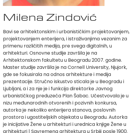
Milena Zindović
Bavi se arhitektonskim i urbanističkim projektovanjem,
projektovanjem enterijera, i istraživanjima vezanim za
primenu različitih medija, pre svega digitalnih, u
arhitekturi. Osnovne studije završila je na
Arhitektonskom fakultetu u Beogradu 2007. godine.
Master studije završila je na Cornell University, Njujork,
gde se fokusirala na odnos arhitekture i medija
prezentacije. Stručno iskustvo sticala je u Beogradu i
Ljubljani, a i za nje je i funkcija direktorke Javnog
urbanističkog preduzeća Plan Šabac. Učestvovala je u
nizu međunarodnih otvorenih i pozivnih konkursa,
autorka je nekoliko enterijera stanova, poslovnih
prostora i ugostiteljskih objekata u Beogradu. Autorka
je inicijative Žene u arhitekturi i urednica knjige Žene u
arhitekturi | Savremena arhitektura u Srbiji posle 1900.