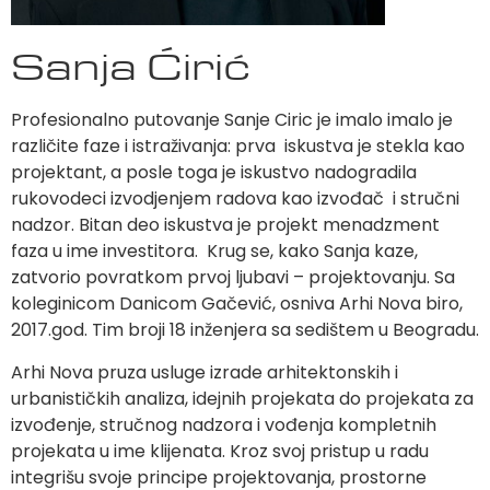
Sanja Ćirić
Profesionalno putovanje Sanje Ciric je imalo imalo je
različite faze i istraživanja: prva iskustva je stekla kao
projektant, a posle toga je iskustvo nadogradila
rukovodeci izvodjenjem radova kao izvođač i stručni
nadzor. Bitan deo iskustva je projekt menadzment
faza u ime investitora. Krug se, kako Sanja kaze,
zatvorio povratkom prvoj ljubavi – projektovanju. Sa
koleginicom Danicom Gačević, osniva Arhi Nova biro,
2017.god. Tim broji 18 inženjera sa sedištem u Beogradu.
Arhi Nova pruza usluge izrade arhitektonskih i
urbanističkih analiza, idejnih projekata do projekata za
izvođenje, stručnog nadzora i vođenja kompletnih
projekata u ime klijenata. Kroz svoj pristup u radu
integrišu svoje principe projektovanja, prostorne