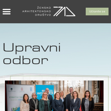
Učlanite se
Upravni
odbor