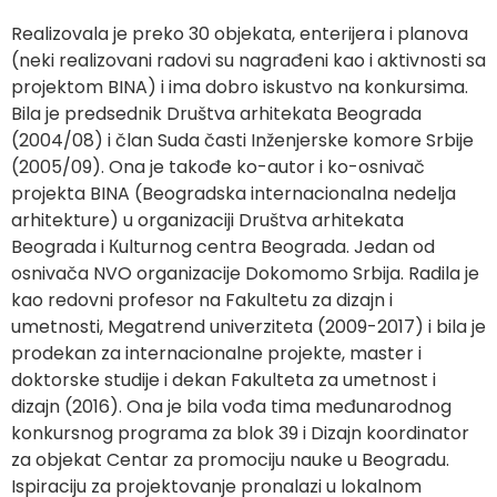
Realizovala je preko 30 objekata, enterijera i planova
(neki realizovani radovi su nagrađeni kao i aktivnosti sa
projektom BINA) i ima dobro iskustvo na konkursima.
Bila je predsednik Društva arhitekata Beograda
(2004/08) i član Suda časti Inženjerske komore Srbije
(2005/09). Ona je takođe ko-autor i ko-osnivač
projekta BINA (Beogradska internacionalna nedelja
arhitekture) u organizaciji Društva arhitekata
Beograda i Кulturnog centra Beograda. Jedan od
osnivača NVO organizacije Dokomomo Srbija. Radila je
kao redovni profesor na Fakultetu za dizajn i
umetnosti, Megatrend univerziteta (2009-2017) i bila je
prodekan za internacionalne projekte, master i
doktorske studije i dekan Fakulteta za umetnost i
dizajn (2016). Ona je bila vođa tima međunarodnog
konkursnog programa za blok 39 i Dizajn koordinator
za objekat Centar za promociju nauke u Beogradu.
Ispiraciju za projektovanje pronalazi u lokalnom