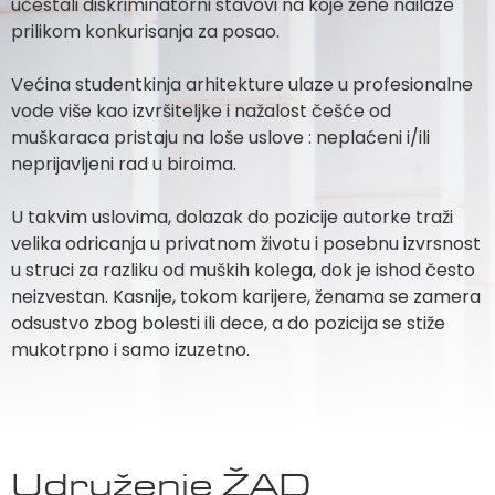
učestali diskriminatorni stavovi na koje žene nailaze
prilikom konkurisanja za posao.
Većina studentkinja arhitekture ulaze u profesionalne
vode više kao izvršiteljke i nažalost češće od
muškaraca pristaju na loše uslove : neplaćeni i/ili
neprijavljeni rad u biroima.
U takvim uslovima, dolazak do pozicije autorke traži
velika odricanja u privatnom životu i posebnu izvrsnost
u struci za razliku od muških kolega, dok je ishod često
neizvestan. Kasnije, tokom karijere, ženama se zamera
odsustvo zbog bolesti ili dece, a do pozicija se stiže
mukotrpno i samo izuzetno.
Udruženje ŽAD