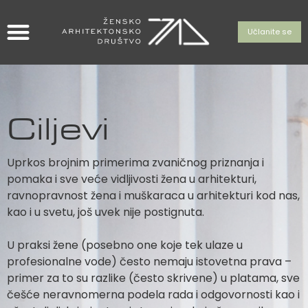
Učlanite se
Ciljevi
Uprkos brojnim primerima zvaničnog priznanja i
pomaka i sve veće vidljivosti žena u arhitekturi,
ravnopravnost žena i muškaraca u arhitekturi kod nas,
kao i u svetu, još uvek nije postignuta.
U praksi žene (posebno one koje tek ulaze u
profesionalne vode) često nemaju istovetna prava –
primer za to su razlike (često skrivene) u platama, sve
češće neravnomerna podela rada i odgovornosti kao i