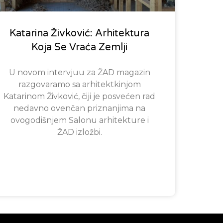
Katarina Živković: Arhitektura
Koja Se Vraća Zemlji
U novom intervjuu za ŽAD magazin
razgovaramo sa arhitektkinjom
Katarinom Živković, čiji je posvećen rad
nedavno ovenčan priznanjima na
ovogodišnjem Salonu arhitekture i
ŽAD izložbi.