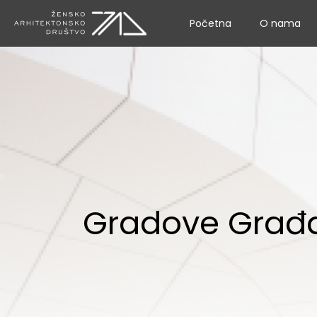
Početna
O nama
Gradove Građ