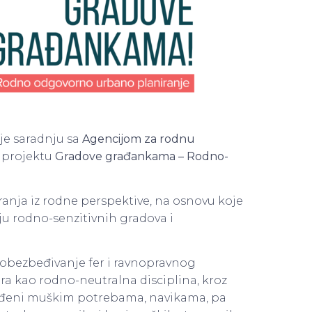
je saradnju sa
Agencijom za rodnu
 projektu
Gradov
e građankama – Rodno-
ranja iz rodne perspektive, na osnovu koje
iju rodno-senzitivnih gradova i
i obezbeđivanje fer i ravnopravnog
ra kao rodno-neutralna disciplina, kroz
lagođeni muškim potrebama, navikama, pa