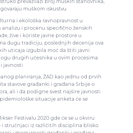
struko prevazilazi broj muških stanovnika,
a odgovaraju muškom iskustvu.
lturna i ekološka ravnopravnost u
a analizu i procenu specifično ženskih
de, žive i koriste javne prostore u
ma dugu tradiciju, poslednjih decenija ova
ih uticaja izgubila moć da štiti javni
 ulogu drugih učesnika u ovim procesima:
i javnosti.
banog planiranja, ŽAD kao jednu od prvih
ita stavove građanki i građana Srbije o
ra, ali i da podigne svest najšire javnosti
idemiološke situacije anketa će se
ikser Festivalu 2020 gde će se u okviru
tručnjaci iz različitih disciplina blisko
nteresi i mogućnosti građanki i građana,