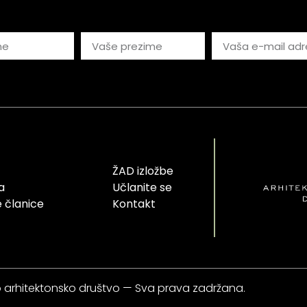
ŽAD izložbe
a
Učlanite se
 članice
Kontakt
 arhitektonsko društvo — Sva prava zadržana.