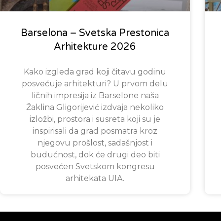
Barselona – Svetska Prestonica
Arhitekture 2026
Kako izgleda grad koji čitavu godinu
posvećuje arhitekturi? U prvom delu
ličnih impresija iz Barselone naša
Žaklina Gligorijević izdvaja nekoliko
izložbi, prostora i susreta koji su je
inspirisali da grad posmatra kroz
njegovu prošlost, sadašnjost i
budućnost, dok će drugi deo biti
posvećen Svetskom kongresu
arhitekata UIA.