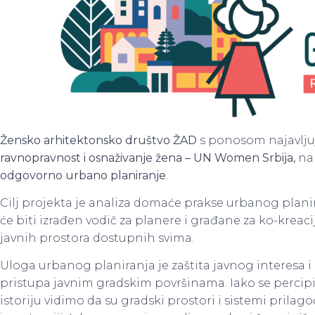
Žensko arhitektonsko društvo ŽAD
s ponosom najavlju
ravnopravnost i osnaživanje žena – UN Women Srbija,
na
odgovorno
urbano planiranje
.
Cilj projekta je analiza domaće prakse urbanog plani
će biti izrađen vodič za planere i građane za ko-kreac
javnih prostora dostupnih svima.
Uloga urbanog planiranja je zaštita javnog interesa 
pristupa javnim gradskim površinama. Iako se percipi
istoriju vidimo da su gradski prostori i sistemi pri