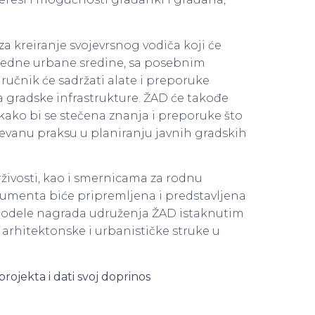
a kreiranje svojevrsnog vodiča koji će
a jedne urbane sredine, sa posebnim
ručnik će sadržati alate i preporuke
gradske infrastrukture. ŽAD će takođe
 kako bi se stečena znanja i preporuke što
evanu praksu u planiranju javnih gradskih
živosti, kao i smernicama za rodnu
kumenta biće pripremljena i predstavljena
i dodele nagrada udruženja ŽAD istaknutim
arhitektonske i urbanističke struke u
ojekta i dati svoj doprinos