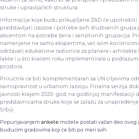
struke i upravljačkih struktura.
Informacije koje budu prikupljene ŽAD će upotrebiti z
predstavljati izazove i potrebe svih društvenih grup
akcentom na potrebe žena i senzitivnih grupacija. Pri
namenjene ne samo ekspertima, već svim korisnicima 
održavati edukativne radionice za planere i arhitekte
lakše i u što kraćem roku implementirale u podrazum
prostora.
Priručnik će biti komplementaran sa UN ciljevima odr
ravnopravnost u urbanom razvoju. Finalna verzija do
javnosti krajem 2020. god, na godšnjoj manifestacij
predstavnicama struke koje se zalažu za unapređenje 
Srbiji.
Popunjavanjem
ankete
možete postati važan deo ovog pr
budućim gradovima koji će biti po meri svih
.