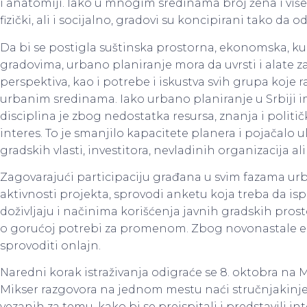
i anatomiji. Iako u mnogim sredinama broj žena i više
fizički, ali i socijalno, gradovi su koncipirani tako d
Da bi se postigla suštinska prostorna, ekonomska, ku
gradovima, urbano planiranje mora da uvrsti i alate z
perspektiva, kao i potrebe i iskustva svih grupa koje ra
urbanim sredinama. Iako urbano planiranje u Srbiji i
disciplina je zbog nedostatka resursa, znanja i političk
interes. To je smanjilo kapacitete planera i pojačalo
gradskih vlasti, investitora, nevladinih organizacija ali 
Zagovarajući participaciju građana u svim fazama ur
aktivnosti projekta, sprovodi anketu koja treba da isp
doživljaju i načinima korišćenja javnih gradskih prosto
o gorućoj potrebi za promenom. Zbog novonastale ep
sprovoditi onlajn.
Naredni korak istraživanja odigraće se 8. oktobra na M
Mikser razgovora na jednom mestu naći stručnjakinje i s
vezanih za temu, kako bi se preispitali i predstavili i