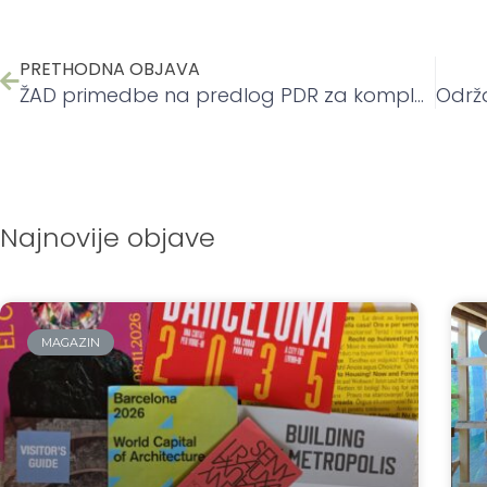
PRETHODNA OBJAVA
ŽAD primedbe na predlog PDR za kompleks “Avala film”
Najnovije objave
MAGAZIN