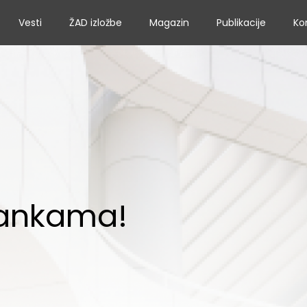
Vesti
ŽAD izložbe
Magazin
Publikacije
Ko
ankama!