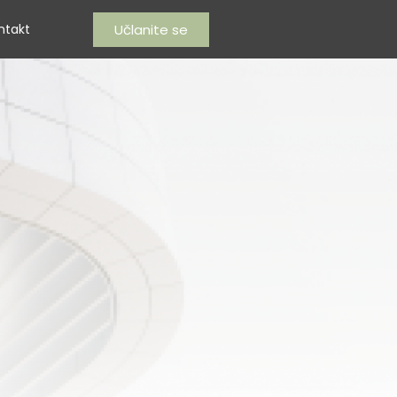
Učlanite se
ntakt