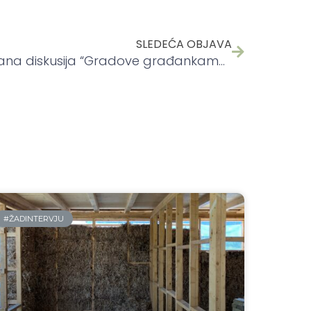
SLEDEĆA OBJAVA
Održana diskusija “Gradove građankama” na Mikser Festivalu
#ŽADINTERVJU