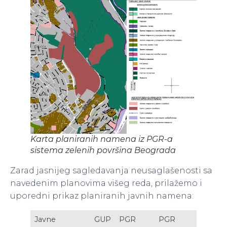
Karta planiranih namena iz PGR-a
sistema zelenih površina Beograda
Zarad jasnijeg sagledavanja neusaglašenosti sa
navedenim planovima višeg reda, prilažemo i
uporedni prikaz planiranih javnih namena:
Javne
GUP
PGR
PGR
PDRa