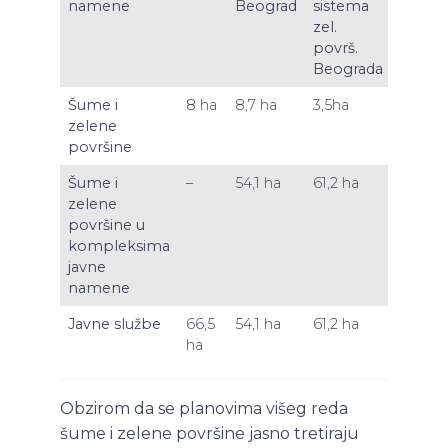
namene
Beograd
sistema
za
zel.
Avala
površ.
film
Beograda
Šume i
8 ha
8,7 ha
3,5ha
3,9 ha
zelene
površine
Šume i
–
54,1 ha
61,2 ha
–
zelene
površine u
kompleksima
javne
namene
Javne službe
66,5
54,1 ha
61,2 ha
24,9
ha
ha
Obzirom da se planovima višeg reda
šume i zelene površine jasno tretiraju