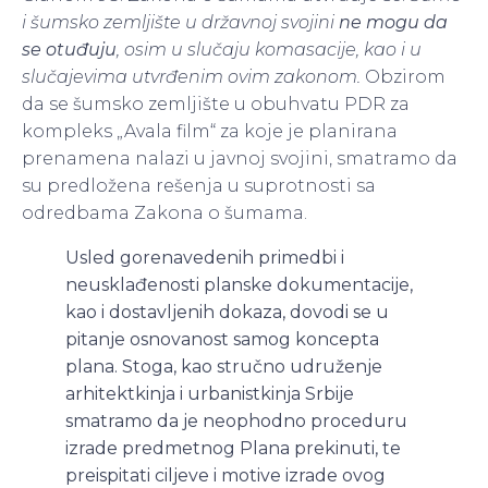
i šumsko zemljište u državnoj svojini
ne mogu da
se otuđuju
, osim u slučaju komasacije, kao i u
slučajevima utvrđenim ovim zakonom.
Obzirom
da se šumsko zemljište u obuhvatu PDR za
kompleks „Avala film“ za koje je planirana
prenamena nalazi u javnoj svojini, smatramo da
su predložena rešenja u suprotnosti sa
odredbama Zakona o šumama.
Usled gorenavedenih primedbi i
neusklađenosti planske dokumentacije,
kao i dostavljenih dokaza, dovodi se u
pitanje osnovanost samog koncepta
plana. Stoga, kao stručno udruženje
arhitektkinja i urbanistkinja Srbije
smatramo da je neophodno proceduru
izrade predmetnog Plana prekinuti, te
preispitati ciljeve i motive izrade ovog