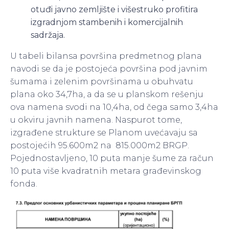
otuđi javno zemljište i višestruko profitira
izgradnjom stambenih i komercijalnih
sadržaja.
U tabeli bilansa površina predmetnog plana
navodi se da je postojeća površina pod javnim
šumama i zelenim površinama u obuhvatu
plana oko 34,7ha, a da se u planskom rešenju
ova namena svodi na 10,4ha, od čega samo 3,4ha
u okviru javnih namena. Naspurot tome,
izgrađene strukture se Planom uvećavaju sa
postojećih 95.600m2 na 815.000m2 BRGP.
Pojednostavljeno, 10 puta manje šume za račun
10 puta više kvadratnih metara građevinskog
fonda.