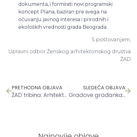
dokumenta, i formirati novi programski
koncept Plana, baziran pre svega na
očuvanju javnog interesa i prirodnih i
ekoloških vrednosti grada Beograda.
S poštovanjem,
Upravni odbor Ženskog arhitektonskog društva
ŽAD
PRETHODNA OBJAVA
SLEDEĆA OBJAVA
ŽAD tribina: Arhitektonski doprinosi neprofitnom stanovanju
Gradove građankama!
Najnovije objave