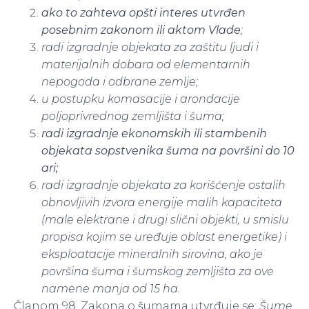
ako to zahteva opšti interes utvrđen
posebnim zakonom ili aktom Vlade
;
radi izgradnje objekata za zaštitu ljudi i
materijalnih dobara od elementarnih
nepogoda i odbrane zemlje;
u postupku komasacije i arondacije
poljoprivrednog zemljišta i šuma;
radi izgradnje ekonomskih ili stambenih
objekata sopstvenika šuma na površini do 10
ari;
radi izgradnje objekata za korišćenje ostalih
obnovljivih izvora energije malih kapaciteta
(male elektrane i drugi slični objekti, u smislu
propisa kojim se uređuje oblast energetike) i
eksploatacije mineralnih sirovina, ako je
površina šuma i šumskog zemljišta za ove
namene manja od 15 ha.
Članom 98. Zakona o šumama utvrđuje se:
Šume