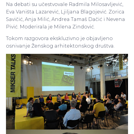
Na debati su učestvovale Radmila Milosavljević,
Eva Vaništa Lazarević, Ljiljana Blagojević. Zorica
Savičić, Anja Milić, Andrea Tamaš Dačić i Nevena
Pivić. Moderirala je Milena Zindović.
Tokom razgovora ekskluzivno je objavljeno
osnivanje Ženskog arhitektonskog društva.