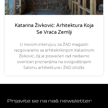
Katarina Živković: Arhitektura Koja
Se Vraća Zemlji
U novom intervjuu za ŽAD magazin
razgovaramo sa arhitektkinjom Katarinom
Živković, čiji je posvećen rad nedavno
ovenčan priznanjima na ovogodišnjem
Salonu arhitekture i ŽAD izložbi.
Prijavite se na naš newsletter