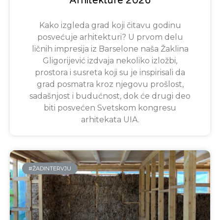
Arhitekture 2026
Kako izgleda grad koji čitavu godinu
posvećuje arhitekturi? U prvom delu
ličnih impresija iz Barselone naša Žaklina
Gligorijević izdvaja nekoliko izložbi,
prostora i susreta koji su je inspirisali da
grad posmatra kroz njegovu prošlost,
sadašnjost i budućnost, dok će drugi deo
biti posvećen Svetskom kongresu
arhitekata UIA.
#ŽADINTERVJU