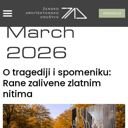
Month:
Učlanite se
March
2026
O tragediji i spomeniku:
Rane zalivene zlatnim
nitima